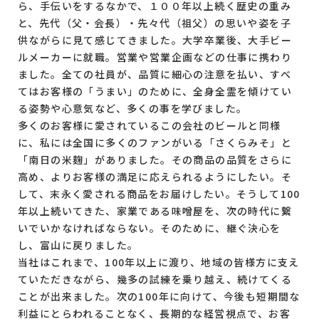
ら、手伝いをするなかで、１００年以上続く歴史の重み
と、先代（父・会長）・先々代（祖父）の思いや姿を子
供ながらに見て感じてきました。大学卒業後、大手ビー
ルメーカーに就職。営業や営業企画などの仕事に携わり
ました。全ての社員が、品質に細心の注意を払い、すべ
てはお客様の「うまい」のために、全身全霊を傾けてい
る姿勢や心意気など、多くの事を学びました。
多くのお客様に愛されているこの会社のビールと同様
に、私には全国に多くのファンがいる「さくらみそ」と
「南日の米麹」がありました。その商品の品質をさらに
高め、よりお客様の満足に応えられるようにしたい。そ
して、末永く愛される商品をお届けしたい。そうして100
年以上続いてきた、家業である味噌屋を、次の時代に繋
いでいかなければならない。そのために、継ぐ決心を
し、富山に戻りました。
当社はこれまで、100年以上に渡り、地域の皆様方に支え
ていただきながら、幾多の試練を乗り越え、続けてくる
ことが出来ました。次の100年に向けて、今後も短期間な
利益にとらわれることなく、長期的な経営視点で、お客