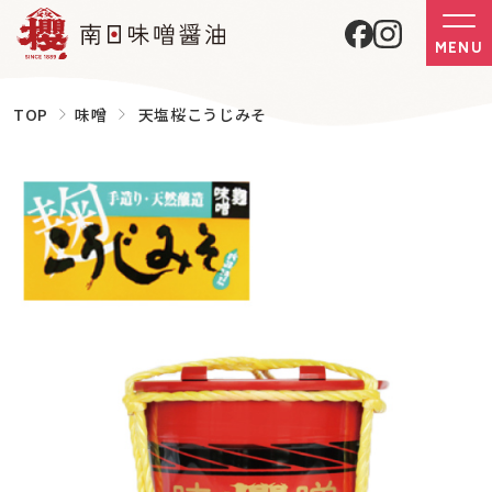
MENU
TOP
味噌
天塩桜こうじみそ