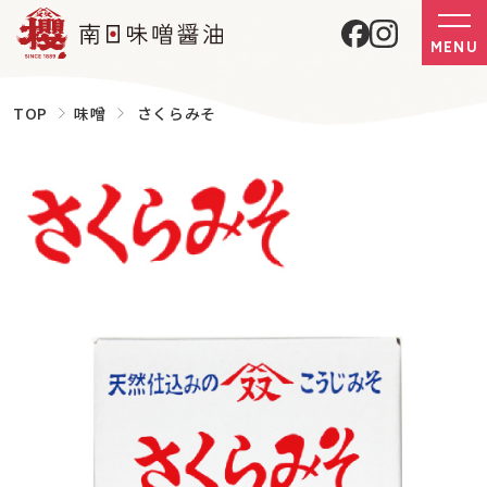
MENU
TOP
味噌
さくらみそ